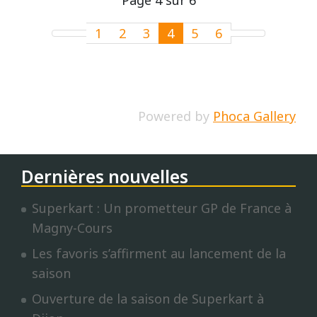
Page 4 sur 6
1
2
3
4
5
6
Powered by
Phoca Gallery
Dernières nouvelles
Superkart : Un prometteur GP de France à
Magny-Cours
Les favoris s’affirment au lancement de la
saison
Ouverture de la saison de Superkart à