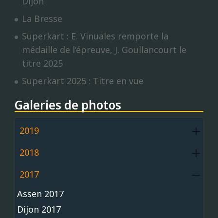
Dijon
La Bresse
Superkart : E. Vinuales remporte la
médaille de l’épreuve, J. Goullancourt le
titre 2025
Superkart 2025 : Titre en vue
Galeries de photos
2019
2018
2017
Assen 2017
Dijon 2017