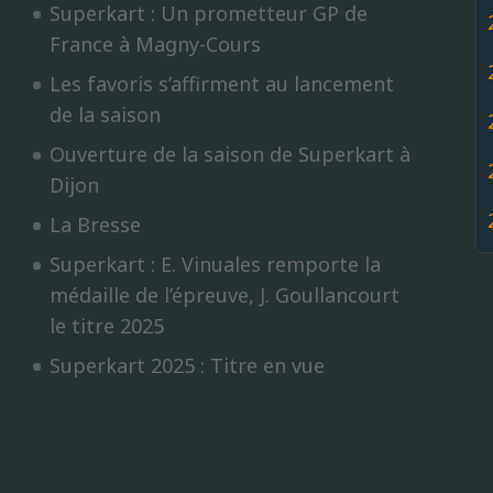
Superkart : Un prometteur GP de
Vidéos/Youtube
2009
2005
NOGARO
France à Magny-Cours
Autres années
2008
2004
Les favoris s’affirment au lancement
de la saison
PAU ARNOS
2007
Ouverture de la saison de Superkart à
Dijon
2006
PAUL RICARD
La Bresse
2005
Superkart : E. Vinuales remporte la
médaille de l’épreuve, J. Goullancourt
2004
le titre 2025
Superkart 2025 : Titre en vue