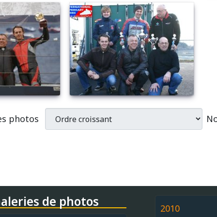
es photos
No
aleries de photos
2010