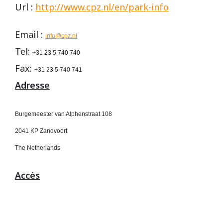
Url :
http://www.cpz.nl/en/park-info
Vidéos/Youtube
2009
2005
NOGARO
Autres années
2008
2004
Email :
info@cpz.nl
Tel:
PAU ARNOS
+31 23 5 740 740
2007
Fax:
+31 23 5 740 741
Adresse
2006
PAUL RICARD
2005
Burgemeester van Alphenstraat 108
2041 KP Zandvoort
2004
The Netherlands
Accès