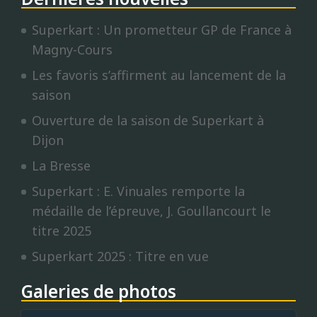
Superkart : Un prometteur GP de France à
Magny-Cours
Les favoris s’affirment au lancement de la
saison
Ouverture de la saison de Superkart à
Dijon
La Bresse
Superkart : E. Vinuales remporte la
médaille de l’épreuve, J. Goullancourt le
titre 2025
Superkart 2025 : Titre en vue
Galeries de photos