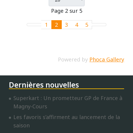
Page 2 sur 5
1
2
3
4
5
Powered by
Phoca Gallery
Dernières nouvelles
Superkart : Un prometteur GP de France à
Magny-Cours
Les favoris s’affirment au lancement de la
saison