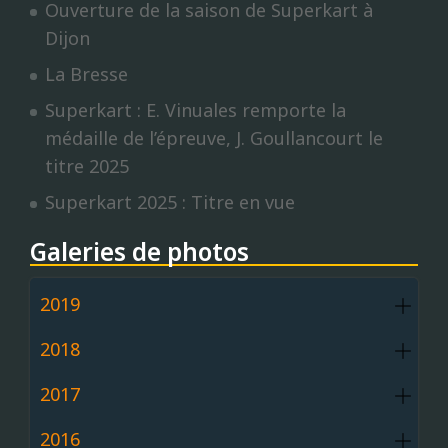
Ouverture de la saison de Superkart à
Dijon
La Bresse
Superkart : E. Vinuales remporte la
médaille de l’épreuve, J. Goullancourt le
titre 2025
Superkart 2025 : Titre en vue
Galeries de photos
2019
2018
2017
2016