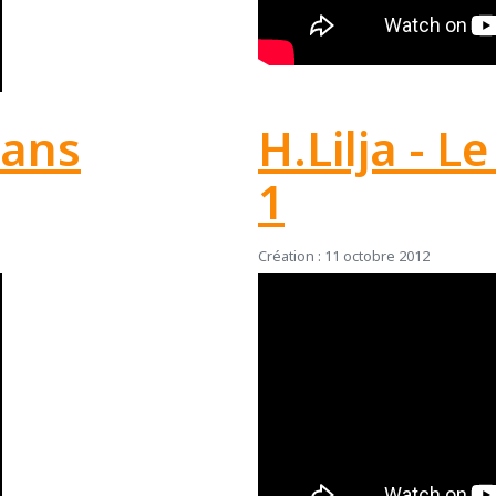
Mans
H.Lilja - 
1
Création : 11 octobre 2012