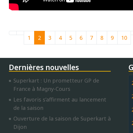
1
2
3
4
5
6
7
8
9
10
Dernières nouvelles
G
Superkart : Un prometteur GP de
France à Magny-Cours
Les favoris s’affirment au lancement
de la saison
Ouverture de la saison de Superkart à
Dijon