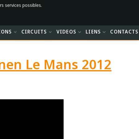
rs services possibles.
IONS
CIRCUITS
VIDEOS
LIENS
CONTACTS
inen Le Mans 2012