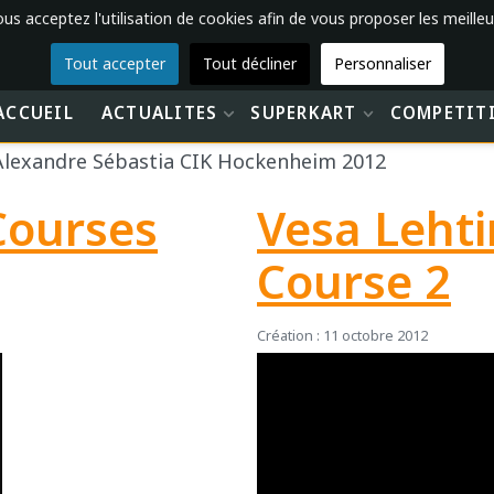
vous acceptez l'utilisation de cookies afin de vous proposer les meilleu
Tout accepter
Tout décliner
Personnaliser
ACCUEIL
ACTUALITES
SUPERKART
COMPETIT
Alexandre Sébastia CIK Hockenheim 2012
Courses
Vesa Leht
Course 2
Création : 11 octobre 2012