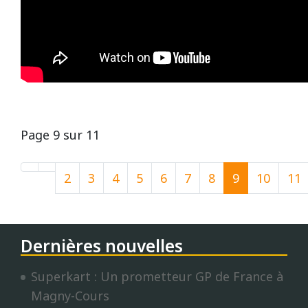
Page 9 sur 11
2
3
4
5
6
7
8
9
10
11
Dernières nouvelles
Superkart : Un prometteur GP de France à
Magny-Cours