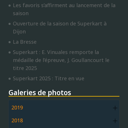
Les favoris s’affirment au lancement de la
saison
Ouverture de la saison de Superkart à
Dijon
La Bresse
Superkart : E. Vinuales remporte la
médaille de l’épreuve, J. Goullancourt le
titre 2025
Superkart 2025 : Titre en vue
Galeries de photos
2019
2018