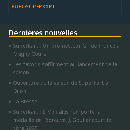
EUROSUPERKART
Dernières nouvelles
Superkart : Un prometteur GP de France à
Magny-Cours
Les favoris s’affirment au lancement de la
saison
Ouverture de la saison de Superkart à
Dijon
La Bresse
Superkart : E. Vinuales remporte la
médaille de l’épreuve, J. Goullancourt le
titre 2025