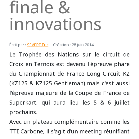
finale &
REPUBLIQUE TCHEQUE
DIJON
Vidéos 2010
2017
2013
2014
innovations
Vidéos 2009
2016
2012
2013
SUEDE
HAUTE SAINTONGE
Écrit par :
SEVERE Eric
Création : 28 juin 2014
Vidéos 2008
2015
2011
2012
Le Trophée des Nations sur le circuit de
LE MANS
Vidéos 2007
2014
2010
Open French Cup 2011
Croix en Ternois est devenu l'épreuve phare
du Championnat de France Long Circuit KZ
Vidéos 2006
2013
2009
LE VIGEANT
(KZ125 & KZ125 Gentleman) mais c'est aussi
l'épreuve majeure de la Coupe de France de
Vidéos 2005
2012
2008
Superkart, qui aura lieu les 5 & 6 juillet
LEDENON
Vidéos 2003
2011
2007
prochains.
Avec un plateau complémentaire comme les
MAGNY-COURS
Vidéos 2002
2010
2006
TTI Carbone, il s'agit d'un meeting réunifiant