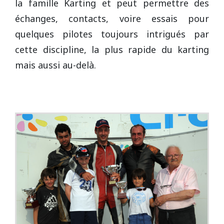
la famille Karting et peut permettre des
Vidéos/Youtube
2009
2005
NOGARO
échanges, contacts, voire essais pour
Autres années
2008
2004
quelques pilotes toujours intrigués par
cette discipline, la plus rapide du karting
PAU ARNOS
2007
mais aussi au-delà.
2006
PAUL RICARD
2005
2004