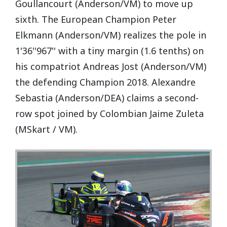
Goullancourt (Anderson/VM) to move up
Vidéos/Youtube
2009
2005
NOGARO
sixth. The European Champion Peter
Autres années
2008
2004
Elkmann (Anderson/VM) realizes the pole in
1'36''967'' with a tiny margin (1.6 tenths) on
PAU ARNOS
2007
his compatriot Andreas Jost (Anderson/VM)
the defending Champion 2018. Alexandre
2006
PAUL RICARD
Sebastia (Anderson/DEA) claims a second-
2005
row spot joined by Colombian Jaime Zuleta
(MSkart / VM).
2004