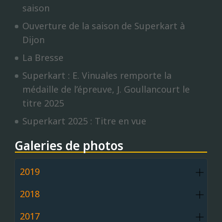
saison
Ouverture de la saison de Superkart à
Dijon
La Bresse
Superkart : E. Vinuales remporte la
médaille de l’épreuve, J. Goullancourt le
titre 2025
Superkart 2025 : Titre en vue
Galeries de photos
2019
2018
2017