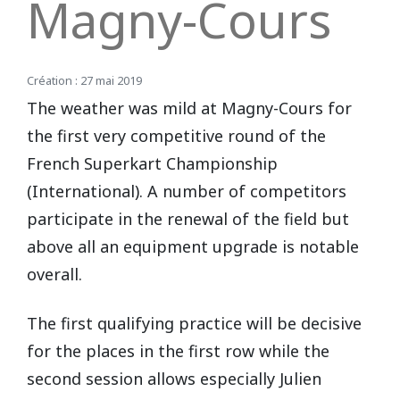
Magny-Cours
REPUBLIQUE TCHEQUE
DIJON
Vidéos 2010
2017
2013
2014
Création : 27 mai 2019
Vidéos 2009
2016
2012
2013
SUEDE
HAUTE SAINTONGE
The weather was mild at Magny-Cours for
Vidéos 2008
2015
2011
2012
the first very competitive round of the
French Superkart Championship
LE MANS
Vidéos 2007
2014
2010
Open French Cup 2011
(International). A number of competitors
participate in the renewal of the field but
Vidéos 2006
2013
2009
LE VIGEANT
above all an equipment upgrade is notable
overall.
Vidéos 2005
2012
2008
LEDENON
Vidéos 2003
2011
2007
The first qualifying practice will be decisive
for the places in the first row while the
MAGNY-COURS
Vidéos 2002
2010
2006
second session allows especially Julien