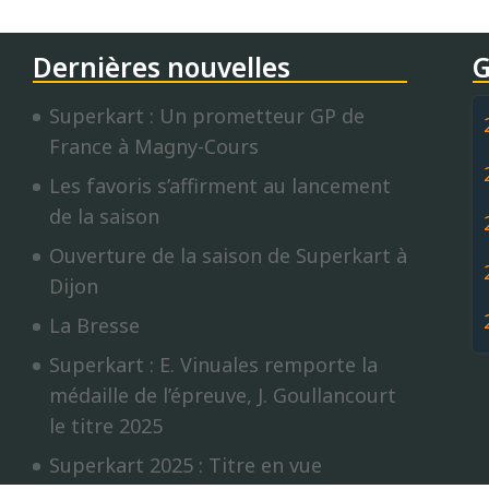
Dernières nouvelles
G
Superkart : Un prometteur GP de
France à Magny-Cours
Les favoris s’affirment au lancement
de la saison
Ouverture de la saison de Superkart à
Dijon
La Bresse
Superkart : E. Vinuales remporte la
médaille de l’épreuve, J. Goullancourt
le titre 2025
Superkart 2025 : Titre en vue