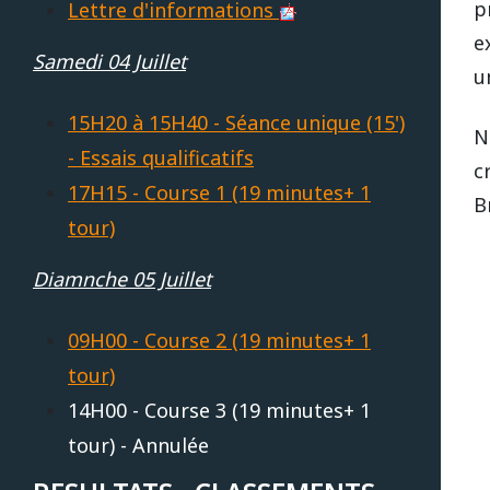
p
Lettre d'informations
REPUBLIQUE TCHEQUE
DIJON
e
Vidéos 2010
2017
2013
2014
Samedi 04 Juillet
u
Vidéos 2009
2016
2012
2013
SUEDE
HAUTE SAINTONGE
15H20 à 15H40 - Séance unique (15')
N
- Essais qualificatifs
Vidéos 2008
2015
2011
2012
c
17H15 - Course 1 (19 minutes+ 1
LE MANS
B
Vidéos 2007
2014
2010
Open French Cup 2011
tour)
Vidéos 2006
Diamnche 05 Juillet
2013
2009
LE VIGEANT
Vidéos 2005
2012
2008
09H00 - Course 2 (19 minutes+ 1
LEDENON
tour)
Vidéos 2003
2011
2007
14H00 - Course 3 (19 minutes+ 1
tour) - Annulée
MAGNY-COURS
Vidéos 2002
2010
2006