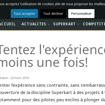
vous acceptez l'utilisation de cookies afin de vous proposer les meilleu
Tout accepter
Tout décliner
Personnaliser
ACCUEIL
ACTUALITES
SUPERKART
COMPETIT
Tentez l'expérienc
moins une fois!
éation : 22 mars 2019
enter l’expérience sans contrainte, sans s’embarrass
’ouverture de la discipline Superkart à des projets 4
otamment pour des pilotes peu enclins à plonger da