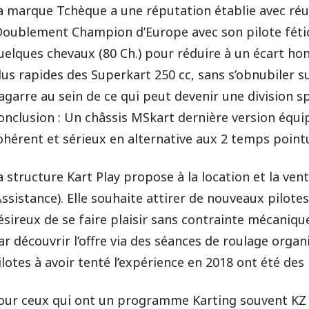
a marque Tchèque a une réputation établie avec réus
Doublement Champion d’Europe avec son pilote féti
uelques chevaux (80 Ch.) pour réduire à un écart h
lus rapides des Superkart 250 cc, sans s’obnubiler su
agarre au sein de ce qui peut devenir une division sp
onclusion : Un châssis MSkart dernière version éq
ohérent et sérieux en alternative aux 2 temps point
a structure Kart Play propose à la location et la ven
Assistance). Elle souhaite attirer de nouveaux pilote
ésireux de se faire plaisir sans contrainte mécaniq
ar découvrir l’offre via des séances de roulage organ
ilotes à avoir tenté l’expérience en 2018 ont été des
our ceux qui ont un programme Karting souvent KZ sp