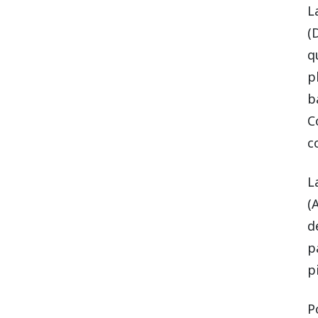
L
(
q
p
b
C
c
L
(
d
p
p
P