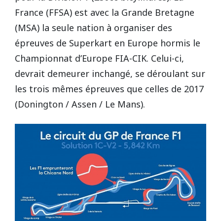
Vidéos/Youtube
2009
2005
France (FFSA) est avec la Grande Bretagne
NOGARO
(MSA) la seule nation à organiser des
Autres années
2008
2004
épreuves de Superkart en Europe hormis le
PAU ARNOS
Championnat d’Europe FIA-CIK. Celui-ci,
2007
devrait demeurer inchangé, se déroulant sur
2006
les trois mêmes épreuves que celles de 2017
PAUL RICARD
(Donington / Assen / Le Mans).
2005
2004