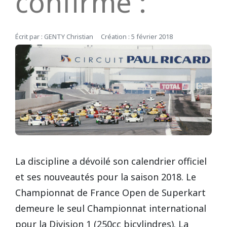
confirmé :
REPUBLIQUE TCHEQUE
DIJON
Vidéos 2010
2017
2013
2014
Écrit par :
GENTY Christian
Création : 5 février 2018
Vidéos 2009
2016
2012
2013
SUEDE
HAUTE SAINTONGE
Vidéos 2008
2015
2011
2012
LE MANS
Vidéos 2007
2014
2010
Open French Cup 2011
Vidéos 2006
2013
2009
LE VIGEANT
Vidéos 2005
2012
2008
La discipline a dévoilé son calendrier officiel
LEDENON
et ses nouveautés pour la saison 2018. Le
Vidéos 2003
2011
2007
Championnat de France Open de Superkart
MAGNY-COURS
demeure le seul Championnat international
Vidéos 2002
2010
2006
pour la Division 1 (250cc bicylindres). La