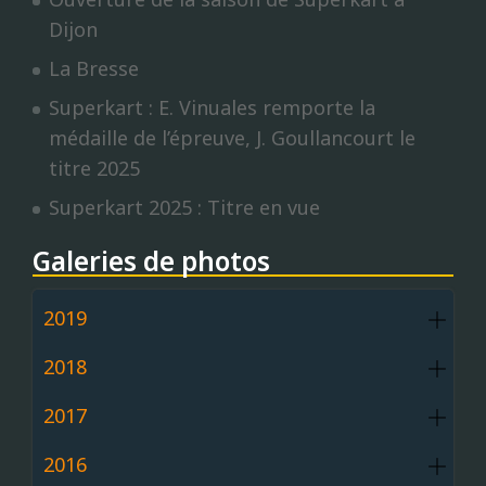
Dijon
La Bresse
Superkart : E. Vinuales remporte la
médaille de l’épreuve, J. Goullancourt le
titre 2025
Superkart 2025 : Titre en vue
Galeries de photos
2019
2018
2017
2016