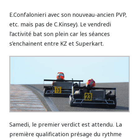
Vidéos/Youtube
2009
2005
NOGARO
E.Confalonieri avec son nouveau-ancien PVP,
Autres années
2008
2004
etc. mais pas de C.Kinsey). Le vendredi
l’activité bat son plein car les séances
PAU ARNOS
2007
s’enchainent entre KZ et Superkart.
2006
PAUL RICARD
2005
2004
Samedi, le premier verdict est attendu. La
première qualification présage du rythme