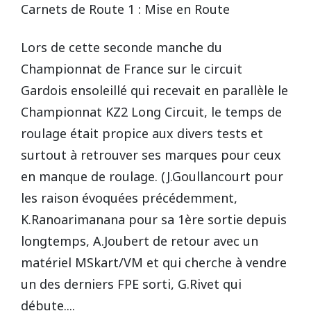
Carnets de Route 1 : Mise en Route
REPUBLIQUE TCHEQUE
DIJON
Vidéos 2010
2017
2013
2014
Lors de cette seconde manche du
Championnat de France sur le circuit
Vidéos 2009
2016
2012
2013
SUEDE
HAUTE SAINTONGE
Gardois ensoleillé qui recevait en parallèle le
Vidéos 2008
2015
2011
2012
Championnat KZ2 Long Circuit, le temps de
LE MANS
roulage était propice aux divers tests et
Vidéos 2007
2014
2010
Open French Cup 2011
surtout à retrouver ses marques pour ceux
en manque de roulage. (J.Goullancourt pour
Vidéos 2006
2013
2009
LE VIGEANT
les raison évoquées précédemment,
Vidéos 2005
2012
2008
K.Ranoarimanana pour sa 1ère sortie depuis
LEDENON
longtemps, A.Joubert de retour avec un
Vidéos 2003
2011
2007
matériel MSkart/VM et qui cherche à vendre
MAGNY-COURS
un des derniers FPE sorti, G.Rivet qui
Vidéos 2002
2010
2006
débute....