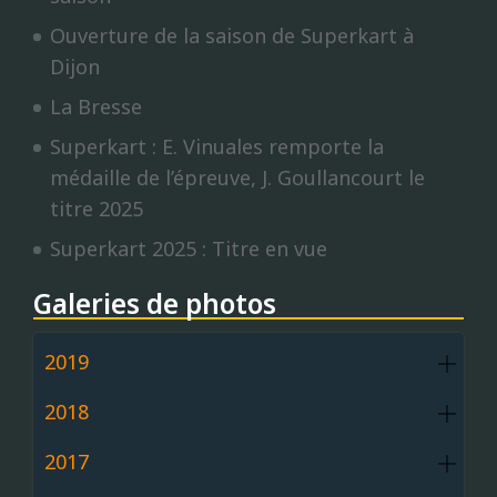
Ouverture de la saison de Superkart à
Dijon
La Bresse
Superkart : E. Vinuales remporte la
médaille de l’épreuve, J. Goullancourt le
titre 2025
Superkart 2025 : Titre en vue
Galeries de photos
2019
2018
2017