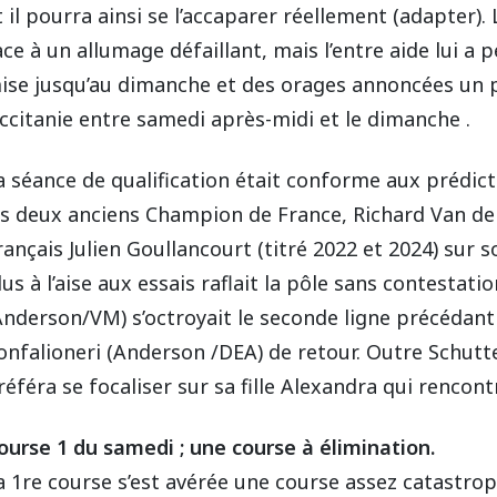
t il pourra ainsi se l’accaparer réellement (adapter)
ace à un allumage défaillant, mais l’entre aide lui a 
ise jusqu’au dimanche et des orages annoncées un 
ccitanie entre samedi après-midi et le dimanche .
a séance de qualification était conforme aux prédicti
es deux anciens Champion de France, Richard Van d
rançais Julien Goullancourt (titré 2022 et 2024) su
lus à l’aise aux essais raflait la pôle sans contestatio
Anderson/VM) s’octroyait le seconde ligne précédant l
onfalioneri (Anderson /DEA) de retour. Outre Schutte
référa se focaliser sur sa fille Alexandra qui renco
ourse 1 du samedi ; une course à élimination.
a 1re course s’est avérée une course assez catastro