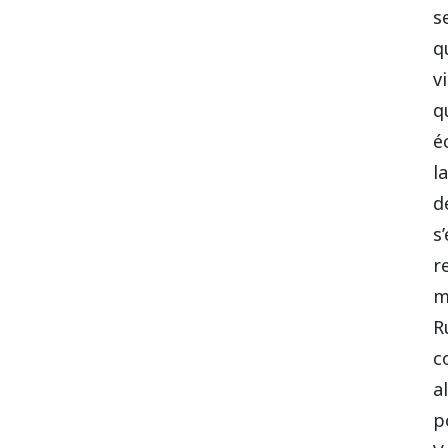
s
q
v
q
é
l
d
s
r
m
R
c
a
p