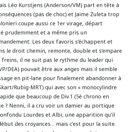
ais Léo Kurstjens (Anderson/VM) part en tête à
onséquences (pas de choc) et Jaime Zuleta trop
falonieri coupe aussi ce 1er virage, départ
ancé prudemment et a même pris un
mandement. Les deux favoris s’échappent et
ans le droit chemin, remonte, double et s’empare
freins, il ne suit pas le rythme du leader qui
VP/DEA) pouvait être aux anges mais il semble
passage en pit-lane pour finalement abandonner à
(MSkart/Rubig-MRT) qui avec son « monocylindre
s rapide que beaucoup de Div.1 (5è chrono en
 ? Nenni, il a cru voir un damier au portique
 confondu Lourdes et Albi, une apparition qu’il
but des croyances… mais c’est pour la suite.