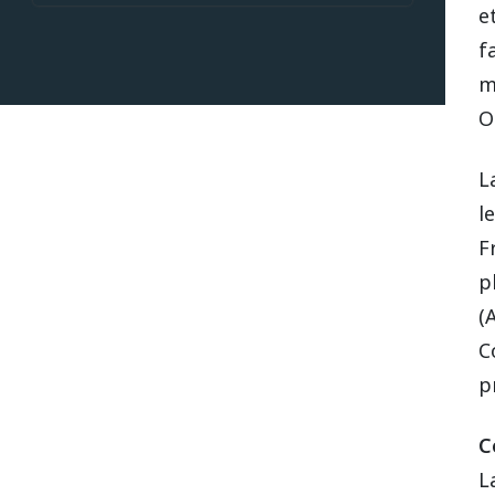
e
f
m
O
L
l
F
p
(
C
p
C
L