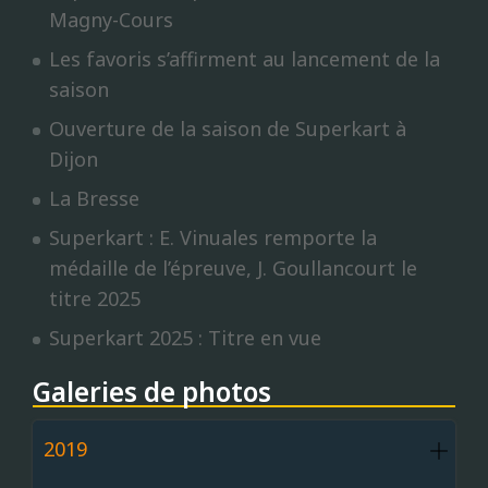
Magny-Cours
Les favoris s’affirment au lancement de la
saison
Ouverture de la saison de Superkart à
Dijon
La Bresse
Superkart : E. Vinuales remporte la
médaille de l’épreuve, J. Goullancourt le
titre 2025
Superkart 2025 : Titre en vue
Galeries de photos
2019