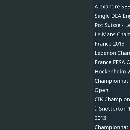
Alexandre SE
Single DEA En
Pot Suisse - L
Le Mans Cham
France 2013
Ledenon Cham
France FFSA 
Hockenheim 
Championnat 
Open
CIK Champion
à Snetterton 1
2013
Championnat 