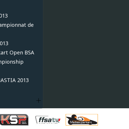
013
hampionnat de
2013
kart Open BSA
mpionship
BASTIA 2013