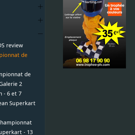
S review
ionnat de
mpionnat de
Galerie 2
 - 6 et 7
pean Superkart
 Championnat
uperkart - 13