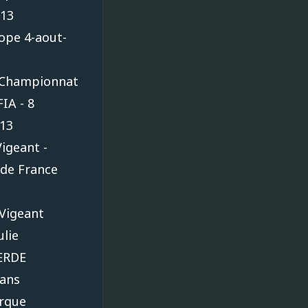
013
ope 4-aout-
 Championnat
IA - 8
13
Vigeant -
de France
Vigeant
ulie
ERDE
ans
rque