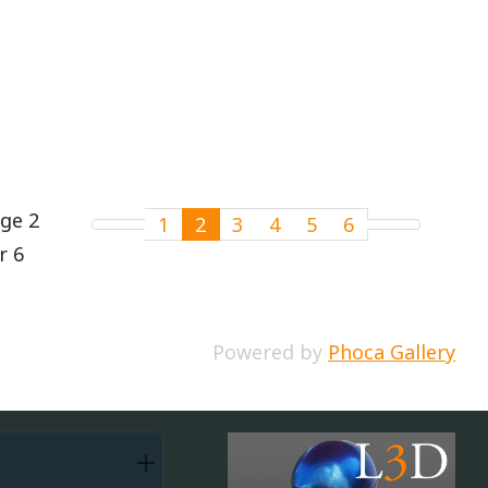
ge 2
1
2
3
4
5
6
r 6
Powered by
Phoca Gallery