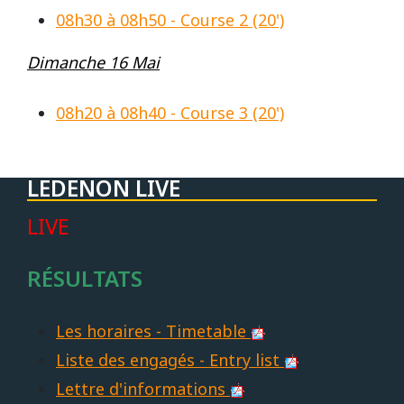
Vidéos/Youtube
2009
2005
08h30 à 08h50 - Course 2 (20')
NOGARO
Autres années
2008
2004
Dimanche 16 Mai
PAU ARNOS
2007
08h20 à 08h40 - Course 3 (20')
2006
PAUL RICARD
LEDENON LIVE
2005
LIVE
2004
RÉSULTATS
Les horaires - Timetable
Liste des engagés - Entry list
Lettre d'informations