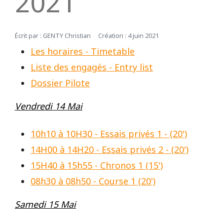
2021
REPUBLIQUE TCHEQUE
DIJON
Vidéos 2010
2017
2013
2014
Écrit par :
GENTY Christian
Création : 4 juin 2021
Vidéos 2009
2016
2012
2013
Les horaires - Timetable
SUEDE
HAUTE SAINTONGE
Liste des engagés - Entry list
Vidéos 2008
2015
2011
2012
Dossier Pilote
LE MANS
Vidéos 2007
2014
2010
Open French Cup 2011
Vendredi 14 Mai
Vidéos 2006
2013
2009
LE VIGEANT
10h10 à 10H30 - Essais privés 1 - (20')
14H00 à 14H20 - Essais privés 2 - (20')
Vidéos 2005
2012
2008
LEDENON
15H40 à 15h55 - Chronos 1 (15')
Vidéos 2003
2011
2007
08h30 à 08h50 - Course 1 (20')
MAGNY-COURS
Vidéos 2002
2010
2006
Samedi 15 Mai