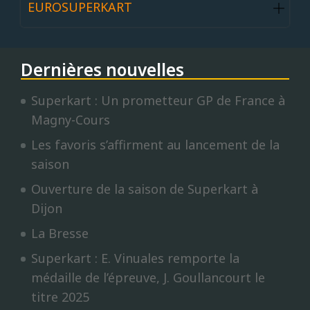
EUROSUPERKART
Dernières nouvelles
Superkart : Un prometteur GP de France à
Magny-Cours
Les favoris s’affirment au lancement de la
saison
Ouverture de la saison de Superkart à
Dijon
La Bresse
Superkart : E. Vinuales remporte la
médaille de l’épreuve, J. Goullancourt le
titre 2025